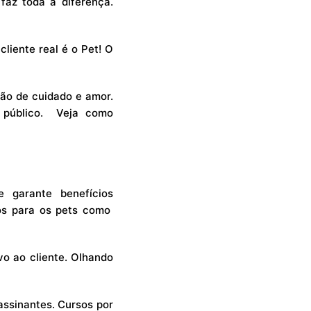
faz toda a diferença.
liente real é o Pet! O
ção de cuidado e amor.
e público. Veja como
 garante benefícios
os para os pets como
vo ao cliente. Olhando
assinantes. Cursos por