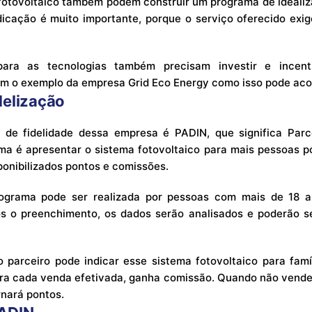
fotovoltaico também podem construir um programa de idealiz
icação é muito importante, porque o serviço oferecido exi
ara as tecnologias também precisam investir e incent
om o exemplo da empresa Grid Eco Energy como isso pode aco
delização
de fidelidade dessa empresa é PADIN, que significa Parce
ma é apresentar o sistema fotovoltaico para mais pessoas p
ponibilizados pontos e comissões.
rograma pode ser realizada por pessoas com mais de 18 
pós o preenchimento, os dados serão analisados e poderão s
parceiro pode indicar esse sistema fotovoltaico para famí
ara cada venda efetivada, ganha comissão. Quando não vende
rnará pontos.